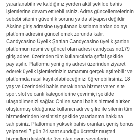
yararlanabilir ve kaldığınız yerden aktif şekilde bahis
işlemlerine devam ettirebilirsiniz. Adres güncellemelerinin
sebebi sitenin güvenlik sorunu ya da altyapısı değildir.
Aksine giriş adresine uygulanan kısıtlamalardan dolayı
platform adresini güncellemek zorunda kalır.
Candycasino Üyelik Şartları Candycasino üyelik şartları
platformun resmi ve güncel olan adresi candycasino179
giriş adresi üzerinden tüm kullanıcılarla şeffaf şekilde
paylaşılır. Platformu yeni giriş adresi üzerinden ziyaret
ederek üyelik işlemlerinizin tamamını gerçekleştirebilir ve
platformda nasıl kayıt olabileceğinizi öğrenebilirsiniz. 18
yaş ve üzerindeki bahis meraklarına hizmet veren site
spor, slot ve canlı kategorilerine çevrimiçi şekilde
ulaşabilmenizi sağlar. Online sanal bahis hizmeti alırken
oluşturmuş olduğunuz kullanıcı adı ve şifre ile sitenin tüm
hizmetlerinden kesintisiz şekilde yararlanma hakkına
sahipsiniz. Platformun yüksek bahis oranları, geniş bonus
yelpazesi 7 gün 24 saat sunduğu ücretsiz müşteri
hizmetleri desteği de üye olan oyun severlerin