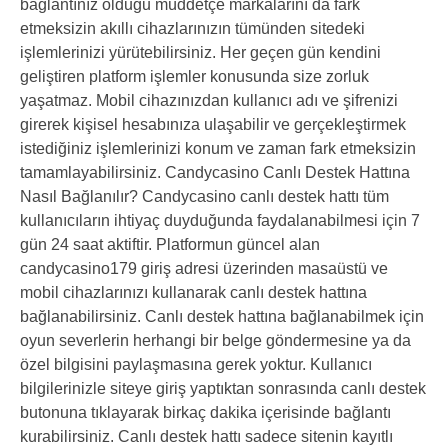
bağlantınız olduğu müddetçe markalarını da fark
etmeksizin akıllı cihazlarınızın tümünden sitedeki
işlemlerinizi yürütebilirsiniz. Her geçen gün kendini
geliştiren platform işlemler konusunda size zorluk
yaşatmaz. Mobil cihazınızdan kullanıcı adı ve şifrenizi
girerek kişisel hesabınıza ulaşabilir ve gerçekleştirmek
istediğiniz işlemlerinizi konum ve zaman fark etmeksizin
tamamlayabilirsiniz. Candycasino Canlı Destek Hattına
Nasıl Bağlanılır? Candycasino canlı destek hattı tüm
kullanıcıların ihtiyaç duyduğunda faydalanabilmesi için 7
gün 24 saat aktiftir. Platformun güncel alan
candycasino179 giriş adresi üzerinden masaüstü ve
mobil cihazlarınızı kullanarak canlı destek hattına
bağlanabilirsiniz. Canlı destek hattına bağlanabilmek için
oyun severlerin herhangi bir belge göndermesine ya da
özel bilgisini paylaşmasına gerek yoktur. Kullanıcı
bilgilerinizle siteye giriş yaptıktan sonrasında canlı destek
butonuna tıklayarak birkaç dakika içerisinde bağlantı
kurabilirsiniz. Canlı destek hattı sadece sitenin kayıtlı