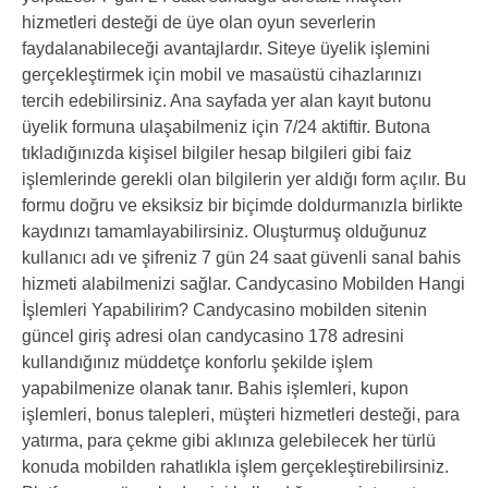
hizmetleri desteği de üye olan oyun severlerin
faydalanabileceği avantajlardır. Siteye üyelik işlemini
gerçekleştirmek için mobil ve masaüstü cihazlarınızı
tercih edebilirsiniz. Ana sayfada yer alan kayıt butonu
üyelik formuna ulaşabilmeniz için 7/24 aktiftir. Butona
tıkladığınızda kişisel bilgiler hesap bilgileri gibi faiz
işlemlerinde gerekli olan bilgilerin yer aldığı form açılır. Bu
formu doğru ve eksiksiz bir biçimde doldurmanızla birlikte
kaydınızı tamamlayabilirsiniz. Oluşturmuş olduğunuz
kullanıcı adı ve şifreniz 7 gün 24 saat güvenli sanal bahis
hizmeti alabilmenizi sağlar. Candycasino Mobilden Hangi
İşlemleri Yapabilirim? Candycasino mobilden sitenin
güncel giriş adresi olan candycasino 178 adresini
kullandığınız müddetçe konforlu şekilde işlem
yapabilmenize olanak tanır. Bahis işlemleri, kupon
işlemleri, bonus talepleri, müşteri hizmetleri desteği, para
yatırma, para çekme gibi aklınıza gelebilecek her türlü
konuda mobilden rahatlıkla işlem gerçekleştirebilirsiniz.