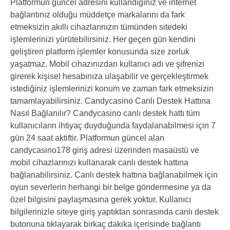
Platformun güncel adresini kullandığınız ve internet
bağlantınız olduğu müddetçe markalarını da fark
etmeksizin akıllı cihazlarınızın tümünden sitedeki
işlemlerinizi yürütebilirsiniz. Her geçen gün kendini
geliştiren platform işlemler konusunda size zorluk
yaşatmaz. Mobil cihazınızdan kullanıcı adı ve şifrenizi
girerek kişisel hesabınıza ulaşabilir ve gerçekleştirmek
istediğiniz işlemlerinizi konum ve zaman fark etmeksizin
tamamlayabilirsiniz. Candycasino Canlı Destek Hattına
Nasıl Bağlanılır? Candycasino canlı destek hattı tüm
kullanıcıların ihtiyaç duyduğunda faydalanabilmesi için 7
gün 24 saat aktiftir. Platformun güncel alan
candycasino178 giriş adresi üzerinden masaüstü ve
mobil cihazlarınızı kullanarak canlı destek hattına
bağlanabilirsiniz. Canlı destek hattına bağlanabilmek için
oyun severlerin herhangi bir belge göndermesine ya da
özel bilgisini paylaşmasına gerek yoktur. Kullanıcı
bilgilerinizle siteye giriş yaptıktan sonrasında canlı destek
butonuna tıklayarak birkaç dakika içerisinde bağlantı