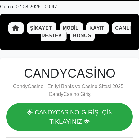
Cuma, 07.08.2026 - 09:47
ŞIKAYET
MOBIL
KAYIT
CANLI
DESTEK
BONUS
CANDYCASINO
CandyCasino - En iyi Bahis ve Casino Sitesi 2025 -
CandyCasino Giriş
🌟 CANDYCASINO GİRİŞ İÇİN
TIKLAYINIZ 🌟