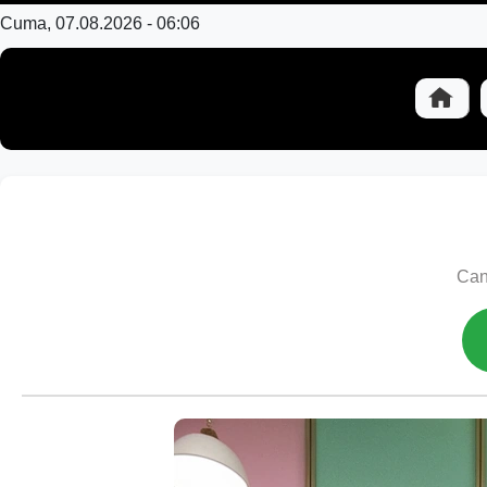
Cuma, 07.08.2026 - 06:06
Can