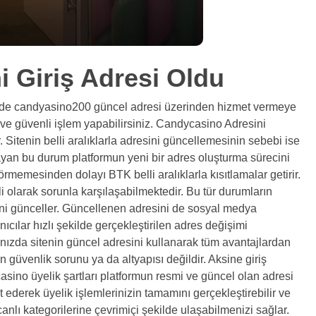
 Giriş Adresi Oldu
ekilde candyasino200 güncel adresi üzerinden hizmet vermeye
e güvenli işlem yapabilirsiniz. Candycasino Adresini
itenin belli aralıklarla adresini güncellemesinin sebebi ise
olmayan bu durum platformun yeni bir adres oluşturma sürecini
rmemesinden dolayı BTK belli aralıklarla kısıtlamalar getirir.
li olarak sorunla karşılaşabilmektedir. Bu tür durumların
ini günceller. Güncellenen adresini de sosyal medya
cılar hızlı şekilde gerçekleştirilen adres değişimi
ızda sitenin güncel adresini kullanarak tüm avantajlardan
n güvenlik sorunu ya da altyapısı değildir. Aksine giriş
sino üyelik şartları platformun resmi ve güncel olan adresi
t ederek üyelik işlemlerinizin tamamını gerçekleştirebilir ve
canlı kategorilerine çevrimiçi şekilde ulaşabilmenizi sağlar.