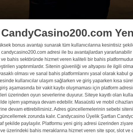
 CandyCasino200.com Yeni
yüksek bonus avantajı sunarak tüm kullanıcılarına kesintisiz ş
andycasino200.com adresi ile bu avantajlardan yararlanabilir v
ahis sektöründe hizmet veren kaliteli bir bahis platformudur. S
tirilen yaptırımlardır. Sitenin güvenliği ve altyapısı ile ilgili 
saklı olması ve sanal bahis platformlarını yasal olarak kabul gö
cesinde kullanıcılar ulaşım sağlarken ve giriş yaparken kısa süre
giriş aşamasında bir vakit kaybı oluşmaması için platform adres
i üzerinden oyun severlerine duyurur. Siteye kayıtlı olan kullanı
lde işlem yapmaya devam edebilir. Masaüstü ve mobil cihazların
rine devam ettirebilirsiniz. Adres güncellemelerinin sebebi siteni
 güncellemek zorunda kalır. Candycasino Üyelik Şartları Candyca
f şekilde paylaşılır. Platformu yeni giriş adresi üzerinden ziyare
ş ve üzerindeki bahis meraklarına hizmet veren site spor, slot ve 