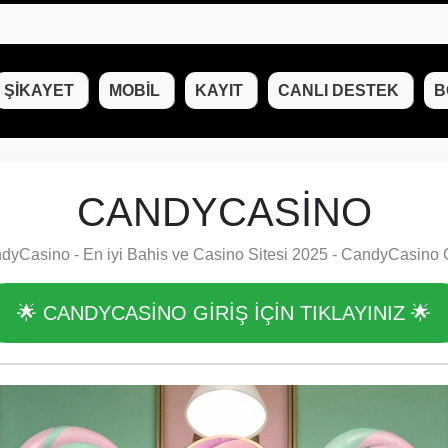
ŞIKAYET
MOBIL
KAYIT
CANLI DESTEK
B
CANDYCASINO
dyCasino - En iyi Bahis ve Casino Sitesi 2025 - CandyCasino G
🌟 CANDYCASINO GİRİŞ İÇİN TIKLAYINIZ 🌟