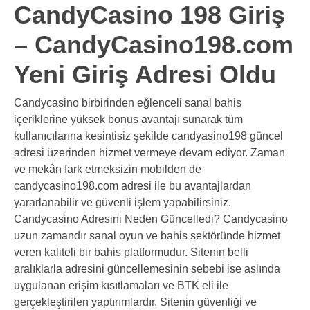
CandyCasino 198 Giriş
– CandyCasino198.com
Yeni Giriş Adresi Oldu
Candycasino birbirinden eğlenceli sanal bahis
içeriklerine yüksek bonus avantajı sunarak tüm
kullanıcılarına kesintisiz şekilde candyasino198 güncel
adresi üzerinden hizmet vermeye devam ediyor. Zaman
ve mekân fark etmeksizin mobilden de
candycasino198.com adresi ile bu avantajlardan
yararlanabilir ve güvenli işlem yapabilirsiniz.
Candycasino Adresini Neden Güncelledi? Candycasino
uzun zamandır sanal oyun ve bahis sektöründe hizmet
veren kaliteli bir bahis platformudur. Sitenin belli
aralıklarla adresini güncellemesinin sebebi ise aslında
uygulanan erişim kısıtlamaları ve BTK eli ile
gerçekleştirilen yaptırımlardır. Sitenin güvenliği ve