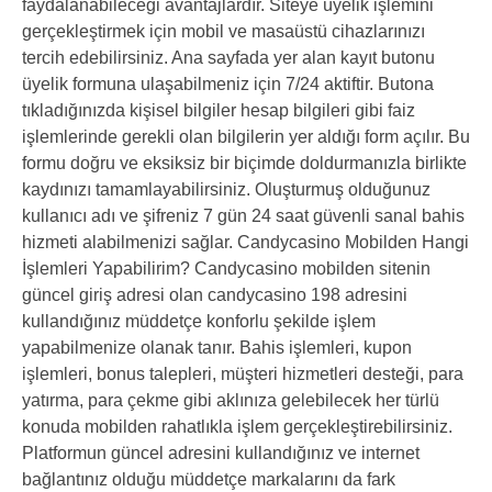
faydalanabileceği avantajlardır. Siteye üyelik işlemini
gerçekleştirmek için mobil ve masaüstü cihazlarınızı
tercih edebilirsiniz. Ana sayfada yer alan kayıt butonu
üyelik formuna ulaşabilmeniz için 7/24 aktiftir. Butona
tıkladığınızda kişisel bilgiler hesap bilgileri gibi faiz
işlemlerinde gerekli olan bilgilerin yer aldığı form açılır. Bu
formu doğru ve eksiksiz bir biçimde doldurmanızla birlikte
kaydınızı tamamlayabilirsiniz. Oluşturmuş olduğunuz
kullanıcı adı ve şifreniz 7 gün 24 saat güvenli sanal bahis
hizmeti alabilmenizi sağlar. Candycasino Mobilden Hangi
İşlemleri Yapabilirim? Candycasino mobilden sitenin
güncel giriş adresi olan candycasino 198 adresini
kullandığınız müddetçe konforlu şekilde işlem
yapabilmenize olanak tanır. Bahis işlemleri, kupon
işlemleri, bonus talepleri, müşteri hizmetleri desteği, para
yatırma, para çekme gibi aklınıza gelebilecek her türlü
konuda mobilden rahatlıkla işlem gerçekleştirebilirsiniz.
Platformun güncel adresini kullandığınız ve internet
bağlantınız olduğu müddetçe markalarını da fark