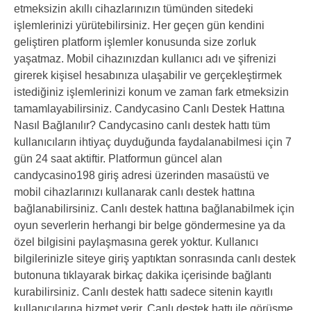
etmeksizin akıllı cihazlarınızın tümünden sitedeki
işlemlerinizi yürütebilirsiniz. Her geçen gün kendini
geliştiren platform işlemler konusunda size zorluk
yaşatmaz. Mobil cihazınızdan kullanıcı adı ve şifrenizi
girerek kişisel hesabınıza ulaşabilir ve gerçekleştirmek
istediğiniz işlemlerinizi konum ve zaman fark etmeksizin
tamamlayabilirsiniz. Candycasino Canlı Destek Hattına
Nasıl Bağlanılır? Candycasino canlı destek hattı tüm
kullanıcıların ihtiyaç duyduğunda faydalanabilmesi için 7
gün 24 saat aktiftir. Platformun güncel alan
candycasino198 giriş adresi üzerinden masaüstü ve
mobil cihazlarınızı kullanarak canlı destek hattına
bağlanabilirsiniz. Canlı destek hattına bağlanabilmek için
oyun severlerin herhangi bir belge göndermesine ya da
özel bilgisini paylaşmasına gerek yoktur. Kullanıcı
bilgilerinizle siteye giriş yaptıktan sonrasında canlı destek
butonuna tıklayarak birkaç dakika içerisinde bağlantı
kurabilirsiniz. Canlı destek hattı sadece sitenin kayıtlı
kullanıcılarına hizmet verir. Canlı destek hattı ile görüşme