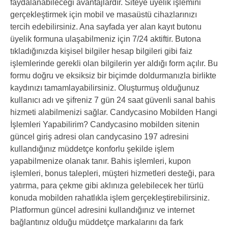
faydalanabileceği avantajlardır. Siteye üyelik işlemini
gerçekleştirmek için mobil ve masaüstü cihazlarınızı
tercih edebilirsiniz. Ana sayfada yer alan kayıt butonu
üyelik formuna ulaşabilmeniz için 7/24 aktiftir. Butona
tıkladığınızda kişisel bilgiler hesap bilgileri gibi faiz
işlemlerinde gerekli olan bilgilerin yer aldığı form açılır. Bu
formu doğru ve eksiksiz bir biçimde doldurmanızla birlikte
kaydınızı tamamlayabilirsiniz. Oluşturmuş olduğunuz
kullanıcı adı ve şifreniz 7 gün 24 saat güvenli sanal bahis
hizmeti alabilmenizi sağlar. Candycasino Mobilden Hangi
İşlemleri Yapabilirim? Candycasino mobilden sitenin
güncel giriş adresi olan candycasino 197 adresini
kullandığınız müddetçe konforlu şekilde işlem
yapabilmenize olanak tanır. Bahis işlemleri, kupon
işlemleri, bonus talepleri, müşteri hizmetleri desteği, para
yatırma, para çekme gibi aklınıza gelebilecek her türlü
konuda mobilden rahatlıkla işlem gerçekleştirebilirsiniz.
Platformun güncel adresini kullandığınız ve internet
bağlantınız olduğu müddetçe markalarını da fark