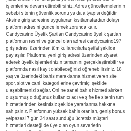
işlemlerine devam ettirebilirsiniz. Adres güncellemelerinin
sebebi sitenin güvenlik sorunu ya da altyapısı değildir.
Aksine giriş adresine uygulanan kısıtlamalardan dolayı
platform adresini güncellemek zorunda kalır.
Candycasino Üyelik Şartları Candycasino üyelik şartları
platformun resmi ve güncel olan adresi candycasino197
giriş adresi üzerinden tüm kullanıcılarla şeffaf şekilde
paylaşılır. Platformu yeni giriş adresi üzerinden ziyaret
ederek üyelik işlemlerinizin tamamını gerçekleştirebilir ve
platformda nasıl kayıt olabileceğinizi öğrenebilirsiniz. 18
yaş ve üzerindeki bahis meraklarına hizmet veren site
spor, slot ve canlı kategorilerine çevrimiçi şekilde
ulaşabilmenizi sağlar. Online sanal bahis hizmeti alırken
oluşturmuş olduğunuz kullanıcı adı ve şifre ile sitenin tüm
hizmetlerinden kesintisiz şekilde yararlanma hakkına
sahipsiniz. Platformun yüksek bahis oranları, geniş bonus
yelpazesi 7 gün 24 saat sunduğu ücretsiz müşteri
hizmetleri desteği de üye olan oyun severlerin