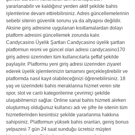
yararlanabilir ve kaldığınız yerden aktif şekilde bahis
işlemlerine devam ettirebilirsiniz. Adres güncellemelerinin
sebebi sitenin güvenlik sorunu ya da altyapısı değildir.
Aksine giriş adresine uygulanan kısıtlamalardan dolayı
platform adresini güncellemek zorunda kalır.
Candycasino Üyelik Şartları Candycasino üyelik şartları
platformun resmi ve güncel olan adresi candycasino170
giriş adresi üzerinden tüm kullanıcılarla şeffaf şekilde
paylaşılır. Platformu yeni giriş adresi üzerinden ziyaret
ederek üyelik işlemlerinizin tamamını gerçekleştirebilir ve
platformda nasıl kayıt olabileceğinizi öğrenebilirsiniz. 18
yaş ve üzerindeki bahis meraklarına hizmet veren site
spor, slot ve canlı kategorilerine çevrimiçi şekilde
ulaşabilmenizi sağlar. Online sanal bahis hizmeti alırken
oluşturmuş olduğunuz kullanıcı adı ve şifre ile sitenin tüm
hizmetlerinden kesintisiz şekilde yararlanma hakkına
sahipsiniz. Platformun yüksek bahis oranları, geniş bonus
yelpazesi 7 gün 24 saat sunduğu ücretsiz müşteri