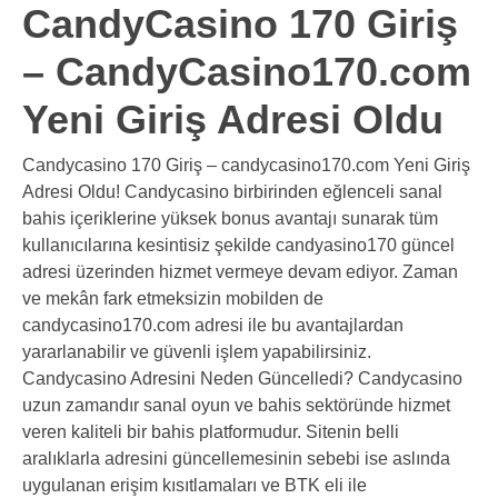
CandyCasino 170 Giriş
– CandyCasino170.com
Yeni Giriş Adresi Oldu
Candycasino 170 Giriş – candycasino170.com Yeni Giriş
Adresi Oldu! Candycasino birbirinden eğlenceli sanal
bahis içeriklerine yüksek bonus avantajı sunarak tüm
kullanıcılarına kesintisiz şekilde candyasino170 güncel
adresi üzerinden hizmet vermeye devam ediyor. Zaman
ve mekân fark etmeksizin mobilden de
candycasino170.com adresi ile bu avantajlardan
yararlanabilir ve güvenli işlem yapabilirsiniz.
Candycasino Adresini Neden Güncelledi? Candycasino
uzun zamandır sanal oyun ve bahis sektöründe hizmet
veren kaliteli bir bahis platformudur. Sitenin belli
aralıklarla adresini güncellemesinin sebebi ise aslında
uygulanan erişim kısıtlamaları ve BTK eli ile