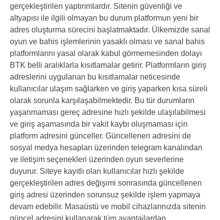
gerçekleştirilen yaptırımlardır. Sitenin güvenliği ve
altyapısı ile ilgili olmayan bu durum platformun yeni bir
adres oluşturma sürecini başlatmaktadır. Ülkemizde sanal
oyun ve bahis işlemlerinin yasaklı olması ve sanal bahis
platformlarını yasal olarak kabul görmemesinden dolayı
BTK belli aralıklarla kısıtlamalar getirir. Platformların giriş
adreslerini uygulanan bu kısıtlamalar neticesinde
kullanıcılar ulaşım sağlarken ve giriş yaparken kısa süreli
olarak sorunla karşılaşabilmektedir. Bu tür durumların
yaşanmaması gereç adresine hızlı şekilde ulaşılabilmesi
ve giriş aşamasında bir vakit kaybı oluşmaması için
platform adresini günceller. Güncellenen adresini de
sosyal medya hesapları üzerinden telegram kanalından
ve iletişim seçenekleri üzerinden oyun severlerine
duyurur. Siteye kayıtlı olan kullanıcılar hızlı şekilde
gerçekleştirilen adres değişimi sonrasında güncellenen
giriş adresi üzerinden sorunsuz şekilde işlem yapmaya
devam edebilir. Masaüstü ve mobil cihazlarınızda sitenin
güncel adresini kullanarak tüm avantajlardan