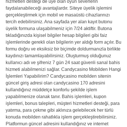
hizmetleri desteği de üye olan oyun severlerin
faydalanabileceği avantajlardır. Siteye üyelik işlemini
gerçekleştirmek için mobil ve masaüstü cihazlarınızı
tercih edebilirsiniz. Ana sayfada yer alan kayıt butonu
üyelik formuna ulaşabilmeniz için 7/24 aktiftir. Butona
tıkladığınızda kişisel bilgiler hesap bilgileri gibi faiz
işlemlerinde gerekli olan bilgilerin yer aldığı form açılır. Bu
formu doğru ve eksiksiz bir biçimde doldurmanızla birlikte
kaydınızı tamamlayabilirsiniz. Oluşturmuş olduğunuz
kullanıcı adı ve şifreniz 7 gün 24 saat güvenli sanal bahis
hizmeti alabilmenizi sağlar. Candycasino Mobilden Hangi
İşlemleri Yapabilirim? Candycasino mobilden sitenin
güncel giriş adresi olan candycasino 170 adresini
kullandığınız müddetçe konforlu şekilde işlem
yapabilmenize olanak tanır. Bahis işlemleri, kupon
işlemleri, bonus talepleri, müşteri hizmetleri desteği, para
yatırma, para çekme gibi aklınıza gelebilecek her türlü
konuda mobilden rahatlıkla işlem gerçekleştirebilirsiniz.
Platformun güncel adresini kullandığınız ve internet