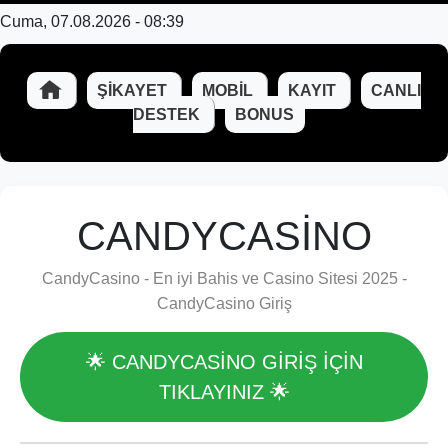
Cuma, 07.08.2026 - 08:39
ŞIKAYET
MOBIL
KAYIT
CANLI
DESTEK
BONUS
CANDYCASINO
CandyCasino - En iyi Bahis ve Casino Sitesi 2025 -
CandyCasino Giriş
🌟 CANDYCASINO GİRİŞ İÇİN
TIKLAYINIZ 🌟