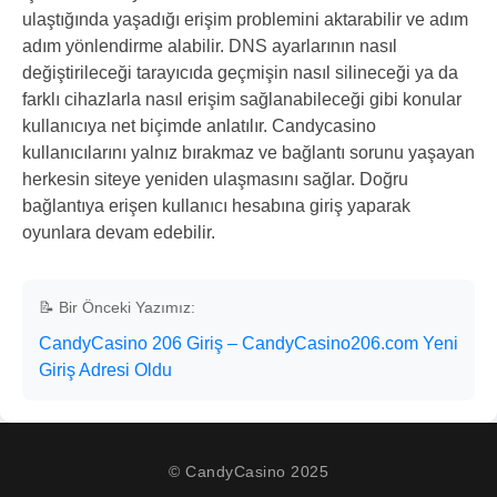
ulaştığında yaşadığı erişim problemini aktarabilir ve adım
adım yönlendirme alabilir. DNS ayarlarının nasıl
değiştirileceği tarayıcıda geçmişin nasıl silineceği ya da
farklı cihazlarla nasıl erişim sağlanabileceği gibi konular
kullanıcıya net biçimde anlatılır. Candycasino
kullanıcılarını yalnız bırakmaz ve bağlantı sorunu yaşayan
herkesin siteye yeniden ulaşmasını sağlar. Doğru
bağlantıya erişen kullanıcı hesabına giriş yaparak
oyunlara devam edebilir.
📝 Bir Önceki Yazımız:
CandyCasino 206 Giriş – CandyCasino206.com Yeni
Giriş Adresi Oldu
© CandyCasino 2025