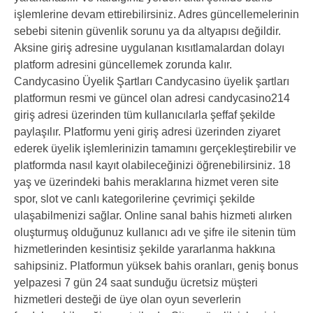
işlemlerine devam ettirebilirsiniz. Adres güncellemelerinin
sebebi sitenin güvenlik sorunu ya da altyapısı değildir.
Aksine giriş adresine uygulanan kısıtlamalardan dolayı
platform adresini güncellemek zorunda kalır.
Candycasino Üyelik Şartları Candycasino üyelik şartları
platformun resmi ve güncel olan adresi candycasino214
giriş adresi üzerinden tüm kullanıcılarla şeffaf şekilde
paylaşılır. Platformu yeni giriş adresi üzerinden ziyaret
ederek üyelik işlemlerinizin tamamını gerçekleştirebilir ve
platformda nasıl kayıt olabileceğinizi öğrenebilirsiniz. 18
yaş ve üzerindeki bahis meraklarına hizmet veren site
spor, slot ve canlı kategorilerine çevrimiçi şekilde
ulaşabilmenizi sağlar. Online sanal bahis hizmeti alırken
oluşturmuş olduğunuz kullanıcı adı ve şifre ile sitenin tüm
hizmetlerinden kesintisiz şekilde yararlanma hakkına
sahipsiniz. Platformun yüksek bahis oranları, geniş bonus
yelpazesi 7 gün 24 saat sunduğu ücretsiz müşteri
hizmetleri desteği de üye olan oyun severlerin