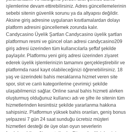
işlemlerine devam ettirebilirsiniz. Adres güncellemelerinin
sebebi sitenin güvenlik sorunu ya da altyapısı değildir.
Aksine giriş adresine uygulanan kısıtlamalardan dolayı
platform adresini güncellemek zorunda kalır.
Candycasino Üyelik Şartları Candycasino üyelik şartları
platformun resmi ve güncel olan adresi candycasino209
giriş adresi üzerinden tüm kullanıcılarla şeffaf şekilde
paylaşılır. Platformu yeni giriş adresi üzerinden ziyaret
ederek üyelik işlemlerinizin tamamını gerçekleştirebilir ve
platformda nasıl kayıt olabileceğinizi öğrenebilirsiniz. 18
yaş ve üzerindeki bahis meraklarına hizmet veren site
spor, slot ve canlı kategorilerine çevrimiçi şekilde
ulaşabilmenizi sağlar. Online sanal bahis hizmeti alırken
oluşturmuş olduğunuz kullanıcı adı ve şifre ile sitenin tüm
hizmetlerinden kesintisiz şekilde yararlanma hakkına
sahipsiniz. Platformun yüksek bahis oranları, geniş bonus
yelpazesi 7 gün 24 saat sunduğu ücretsiz müşteri
hizmetleri desteği de üye olan oyun severlerin