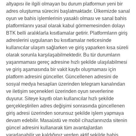
altyapısı ile ilgili olmayan bu durum platformun yeni bir
adres oluşturma sürecini başlatmaktadır. Ülkemizde sanal
oyun ve bahis işlemlerinin yasaklı olması ve sanal bahis
platformlarını yasal olarak kabul görmemesinden dolayı
BTK belli aralıklarla kısıtlamalar getirir. Platformların giriş
adreslerini uygulanan bu kısıtlamalar neticesinde
kullanıcılar ulaşım sağlarken ve giriş yaparken kısa süreli
olarak sorunla karşılaşabilmektedir. Bu tür durumların
yaşanmaması gereç adresine hızlı şekilde ulaşılabilmesi
ve giriş aşamasında bir vakit kaybı oluşmaması için
platform adresini günceller. Güncellenen adresini de
sosyal medya hesapları üzerinden telegram kanalından
ve iletişim seçenekleri üzerinden oyun severlerine
duyurur. Siteye kayıtlı olan kullanıcılar hızlı şekilde
gerçekleştirilen adres değişimi sonrasında güncellenen
giriş adresi üzerinden sorunsuz şekilde işlem yapmaya
devam edebilir. Masaüstü ve mobil cihazlarınızda sitenin
güncel adresini kullanarak tüm avantajlardan
yararlanabilir ve kaldığınız yerden aktif şekilde bahis